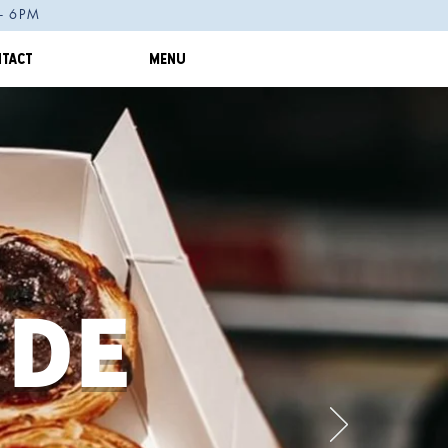
M - 6PM
TACT
MENU
 DE