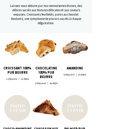
Laissez-vous séduire par nos viennoiseries divines, des
délices sucrés aux textures délicates et aux saveurs
exquises. Croissants feuilletés, pains au chocolat
fondants, une symphonie de plaisirs sucrés à chaque
dégustation.
CROISSANT 100%
CHOCOLATINE
AMANDINE
PUR BEURRE
100% PUR
4.45$/unité 〡 25.00$/6
BEURRE
2.25$/unité 〡 12.50$/6
2.95$/unité 〡 16.00$/6
CHOCO-AMANDINE
CHAUSSON AUX
PALMIER PUR