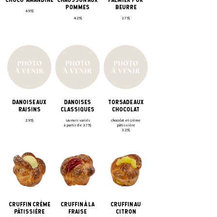
POMMES
BEURRE
4.95$
4.25$
2.75$
DANOISE AUX
DANOISES
TORSADE AUX
RAISINS
CLASSIQUES
CHOCOLAT
2.95$
saveurs variés
chocolat et crème
à partir de 3.75$
pâtissière
3.25$
CRUFFIN CRÈME
CRUFFIN À LA
CRUFFIN AU
PÂTISSIÈRE
FRAISE
CITRON